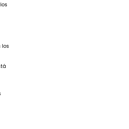
ios
 los
stá
s