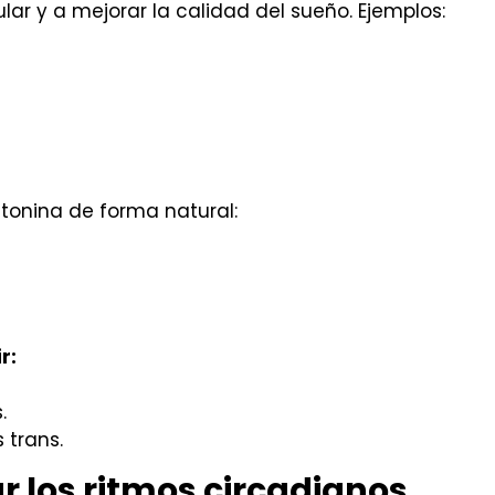
ar y a mejorar la calidad del sueño. Ejemplos:
tonina de forma natural:
r:
.
 trans.
r los ritmos circadianos